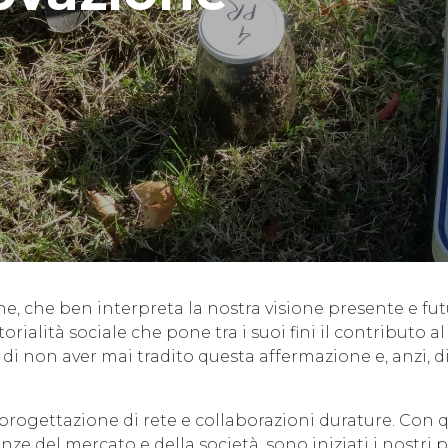
ne, che ben interpreta la nostra visione presente e fut
ialità sociale che pone tra i suoi fini il contributo a
di non aver mai tradito questa
affermazione e, anzi, di
di progettazione di rete e collaborazioni durature. Con q
nze del mercato e della società, sono iniziati i nostri