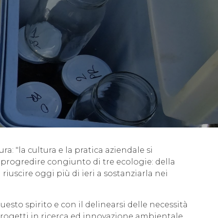
ura:
"la cultura e la
pratica aziendale si
l progredire congiunto di tre ecologie: della
 riuscire oggi più di ieri a sostanziarla nei
uesto spirito e con il delinearsi delle necessità
 progetti in ricerca ed innovazione ambientale.