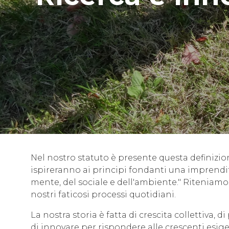
Nel nostro statuto è presente questa definizio
ispireranno ai principi fondanti una imprenditor
mente, del sociale e dell'ambiente."
Riteniamo 
nostri faticosi processi quotidiani.
La nostra storia è fatta di crescita collettiva, 
di innovare per rispondere alle crescenti esige