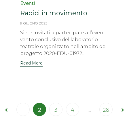
Category
Eventi
Radici in movimento
9 GIUGNO 2025
Siete invitati a partecipare all’evento
vento conclusivo del laboratorio
teatrale organizzato nell’ambito del
progetto 2020-EDU-01972...
Read More
Page
…
1
2
3
4
26
2 of