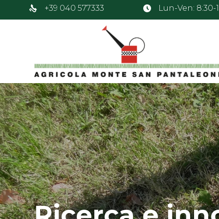
+39 040 577333
Lun-Ven: 8:30-12
Ricerca e inn