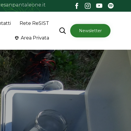
esanpantaleone.it
Skip
tatti
Rete ReSIST
to

Newsletter
content
Area Privata