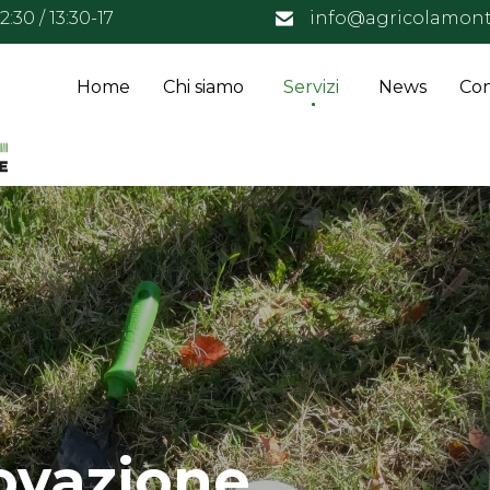
:30 / 13:30-17
info@agricolamont
Home
Chi siamo
Servizi
News
Con
ovazione