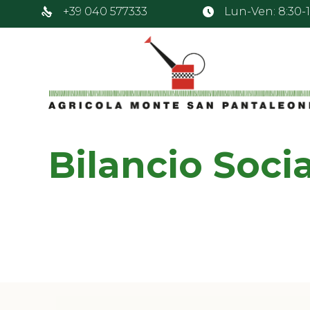
+39 040 577333
Lun-Ven: 8:30-12
Bilancio Soci