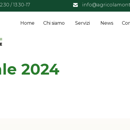
:30 / 13:30-17
info@agricolamont
Home
Chi siamo
Servizi
News
Con
ale 2024