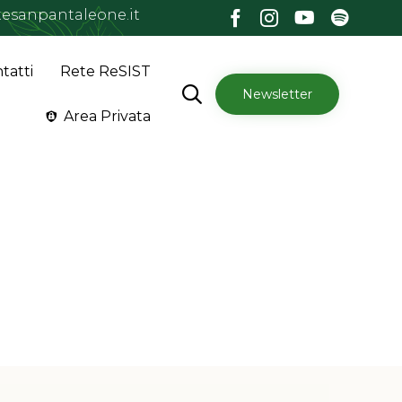
esanpantaleone.it
Skip
tatti
Rete ReSIST
to

Newsletter
content
Area Privata