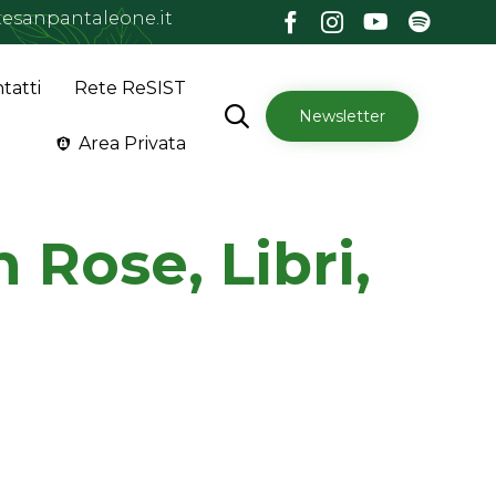
esanpantaleone.it
Skip
tatti
Rete ReSIST
to

Newsletter
content
Area Privata
 Rose, Libri,