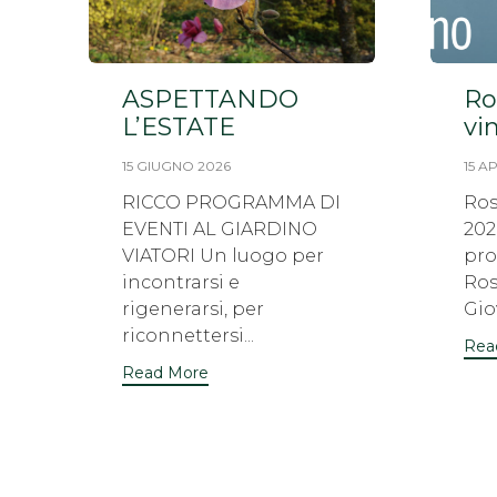
ASPETTANDO
Ro
L’ESTATE
vi
15 GIUGNO 2026
15 A
RICCO PROGRAMMA DI
Ros
EVENTI AL GIARDINO
202
VIATORI Un luogo per
pr
incontrarsi e
Ros
rigenerarsi, per
Giov
riconnettersi...
Rea
Read More