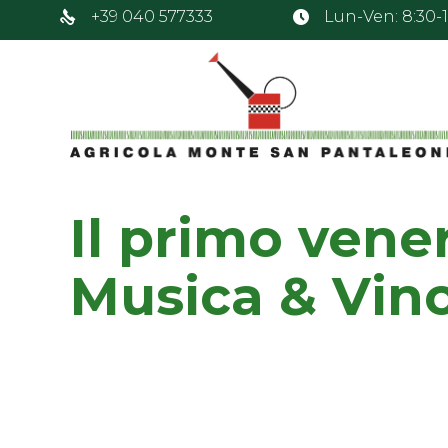
+39 040 577333
Lun-Ven: 8:30-12
Il primo vener
Musica & Vin