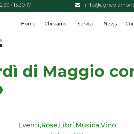
:30 / 13:30-17
info@agricolamont
Home
Chi siamo
Servizi
News
Con
dì di Maggio con
o
Eventi
Rose,Libri,Musica,Vino