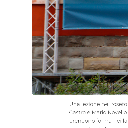
Una lezione nel roseto 
Castro e Mario Novello 
prendono forma nei lab