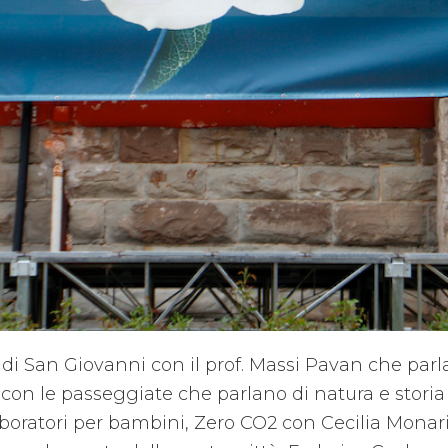
di San Giovanni con il prof. Massi Pavan che parla 
con le passeggiate che parlano di natura e storia 
oratori per bambini, Zero CO2 con Cecilia Monari