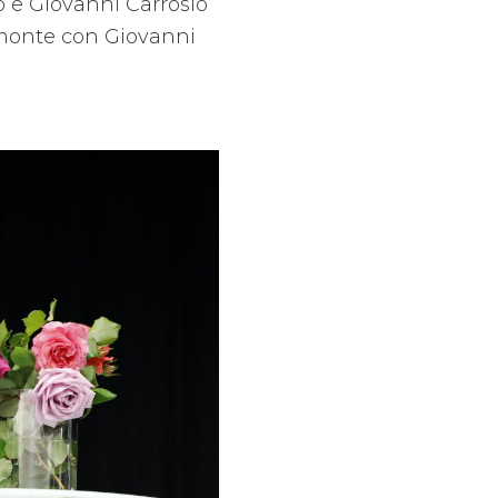
ro e Giovanni Carrosio
emonte con Giovanni