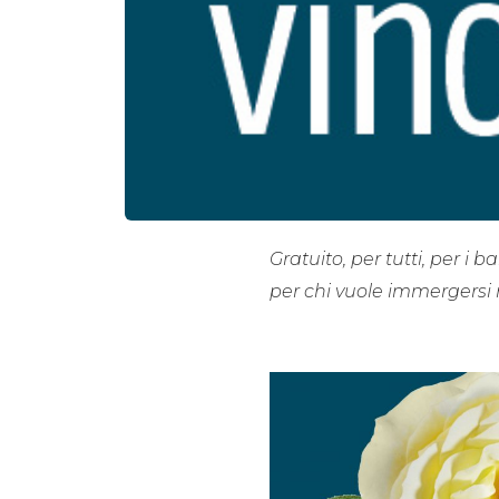
Gratuito, per tutti, per i
per chi vuole immergersi n