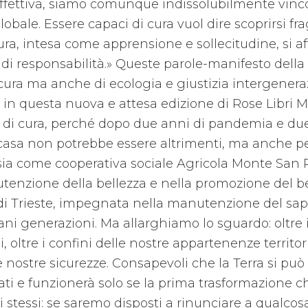
affettiva, siamo comunque indissolubilmente vincola
bale. Essere capaci di cura vuol dire scoprirsi frag
ura, intesa come apprensione e sollecitudine, si 
 responsabilità.» Queste parole-manifesto della f
 cura ma anche di ecologia e giustizia intergenera
 in questa nuova e attesa edizione di Rose Libri M
 di cura, perché dopo due anni di pandemia e du
casa non potrebbe essere altrimenti, ma anche perc
ia come cooperativa sociale Agricola Monte San 
enzione della bellezza e nella promozione del b
i di Trieste, impegnata nella manutenzione del sap
i generazioni. Ma allarghiamo lo sguardo: oltre i 
 oltre i confini delle nostre appartenenze territorial
e nostre sicurezze. Consapevoli che la Terra si puo
ti e funzionerà solo se la prima trasformazione 
i stessi: se saremo disposti a rinunciare a qualco