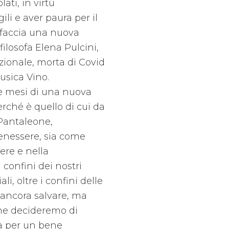
ti, in virtù
ili e aver paura per il
affaccia una nuova
ilosofa Elena Pulcini,
zionale, morta di Covid
usica Vino.
e mesi di una nuova
hé è quello di cui da
Pantaleone,
enessere, sia come
ere e nella
confini dei nostri
i, oltre i confini delle
̀ ancora salvare, ma
che decideremo di
sa per un bene