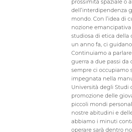
prossimità spaziale o 
dell’interdipendenza glo
mondo. Con l’idea di c
nozione emancipativa di
studiosa di etica della
un anno fa, ci guidano
Continuiamo a parlare
guerra a due passi da 
sempre ci occupiamo s
impegnata nella manut
Università degli Stud
promozione delle giovan
piccoli mondi personali,
nostre abitudini e dell
abbiamo i minuti conta
operare sarà dentro no