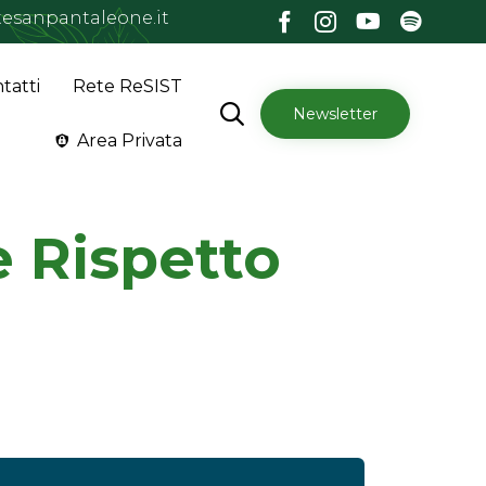
esanpantaleone.it
Skip
tatti
Rete ReSIST
to

Newsletter
content
Area Privata
e Rispetto