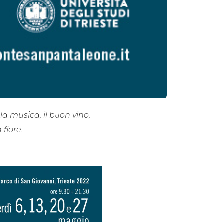
la musica, il buon vino,
fiore.