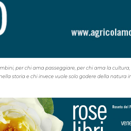
 bambini, per chi ama passeggiare, per chi ama la cultura, 
ella storia e chi invece vuole solo godere della natura in 